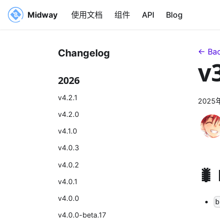
Midway
使用文档
组件
API
Blog
← Bac
Changelog
v
2026
v4.2.1
2025
v4.2.0
v4.1.0
v4.0.3
v4.0.2
🐛
v4.0.1
v4.0.0
b
v4.0.0-beta.17