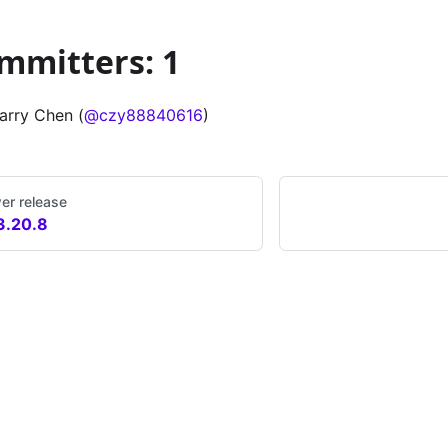
mmitters: 1
arry Chen (
@czy88840616
)
er release
3.20.8