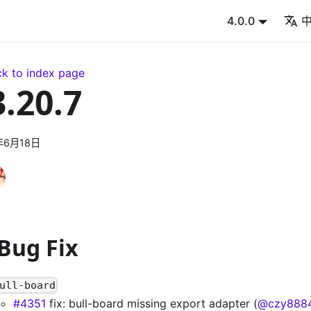
4.0.0
k to index page
3.20.7
年6月18日
 Bug Fix
ull-board
#4351
fix: bull-board missing export adapter (
@czy888