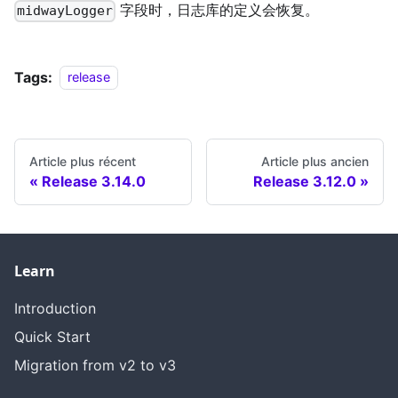
字段时，日志库的定义会恢复。
midwayLogger
Tags:
release
Article plus récent
Article plus ancien
Release 3.14.0
Release 3.12.0
Learn
Introduction
Quick Start
Migration from v2 to v3