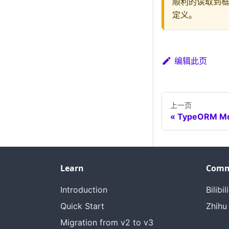
顺利的读取到框
定义。
编辑此页
上一页
TypeORM Mo
Learn
Comm
Introduction
Bilibili
Quick Start
Zhihu
Migration from v2 to v3