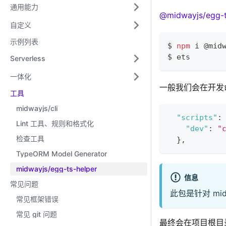
通用能力
@midwayjs/egg-t
自定义
示例列表
$ 
npm
 i @mid
$ ets
Serverless
一体化
一般我们会在开发
工具
midwayjs/cli
"scripts"
:
Lint 工具、规则和格式化
"dev"
:
"
检查工具
}
,
TypeORM Model Generator
midwayjs/egg-ts-helper
信息
常见问题
此包是针对 mi
常见框架错误
常见 git 问题
最终会在项目根目