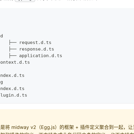
nd
    │		├── request.d.ts
    │		├── response.d.ts
    │		├── application.d.ts
context.d.ts
index.d.ts
ig
index.d.ts
plugin.d.ts
将 midway v2（Egg.js）的框架 + 插件定义聚合到一起