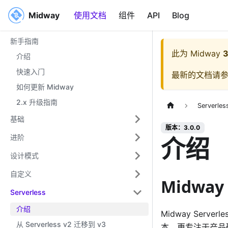
Midway
Midway
使用文档
组件
API
Blog
新手指南
此为
Midway
3
介绍
快速入门
最新的文档请
如何更新 Midway
2.x 升级指南
Serverles
基础
版本：3.0.0
介绍
进阶
设计模式
自定义
Midway
Serverless
介绍
Midway Serv
从 Serverless v2 迁移到 v3
本，更专注于产品