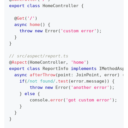
export
class
HomeController
{
@
Get
(
'/'
)
async
home
(
)
{
throw
new
Error
(
'custom error'
)
;
}
}
// src/aspect/report.ts
@
Aspect
(
HomeController
,
'home'
)
export
class
ReportInfo
implements
IMethodAspe
async
afterThrow
(
point
:
 JoinPoint
,
 error
)
{
if
(
/
not found
/
.
test
(
error
.
message
)
)
{
throw
new
Error
(
'another error'
)
;
}
else
{
console
.
error
(
'got custom error'
)
;
}
}
}