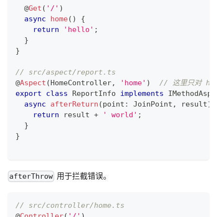
@
Get
(
'/'
)
async
home
(
)
{
return
'hello'
;
}
}
// src/aspect/report.ts
@
Aspect
(
HomeController
,
'home'
)
// 这里只对 h
export
class
ReportInfo
implements
IMethodAspe
async
afterReturn
(
point
:
 JoinPoint
,
 result
)
return
 result 
+
' world'
;
}
}
用于拦截错误。
afterThrow
// src/controller/home.ts
@
Controller
(
'/'
)