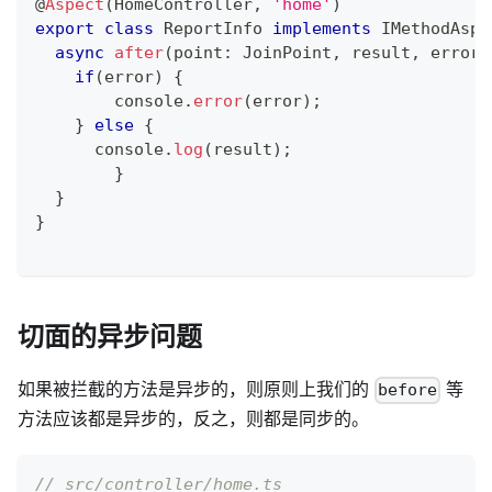
@
Aspect
(
HomeController
,
'home'
)
export
class
ReportInfo
implements
IMethodAspe
async
after
(
point
:
 JoinPoint
,
 result
,
 error
)
if
(
error
)
{
console
.
error
(
error
)
;
}
else
{
console
.
log
(
result
)
;
}
}
}
切面的异步问题
如果被拦截的方法是异步的，则原则上我们的
等
before
方法应该都是异步的，反之，则都是同步的。
// src/controller/home.ts