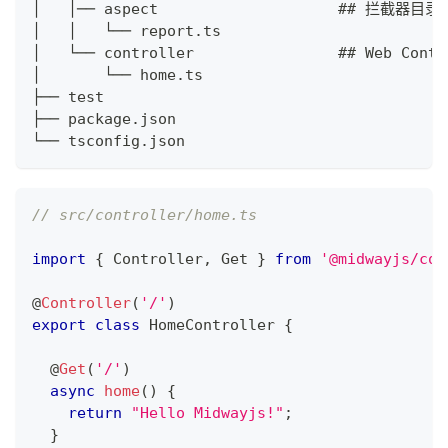
│   │── aspect                    ## 拦截器目录
│   │   └── report.ts
│   └── controller                ## Web Cont
│       └── home.ts
├── test
├── package.json
└── tsconfig.json
// src/controller/home.ts
import
{
 Controller
,
 Get 
}
from
'@midwayjs/cor
@
Controller
(
'/'
)
export
class
HomeController
{
@
Get
(
'/'
)
async
home
(
)
{
return
"Hello Midwayjs!"
;
}