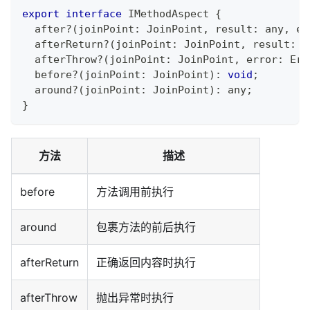
export
interface
IMethodAspect
{
  after
?
(
joinPoint
:
 JoinPoint
,
 result
:
any
,
 er
  afterReturn
?
(
joinPoint
:
 JoinPoint
,
 result
:
a
  afterThrow
?
(
joinPoint
:
 JoinPoint
,
 error
:
 Err
  before
?
(
joinPoint
:
 JoinPoint
)
:
void
;
  around
?
(
joinPoint
:
 JoinPoint
)
:
any
;
}
方法
描述
before
方法调用前执行
around
包裹方法的前后执行
afterReturn
正确返回内容时执行
afterThrow
抛出异常时执行