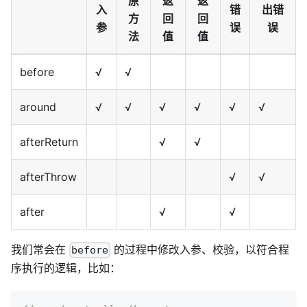
原
返
返
入
错
出错
方
回
回
参
误
误
法
值
值
before
√
√
around
√
√
√
√
√
√
afterReturn
√
√
afterThrow
√
√
after
√
√
我们常会在
的过程中修改入参、校验，以符合程
before
序执行的逻辑，比如：