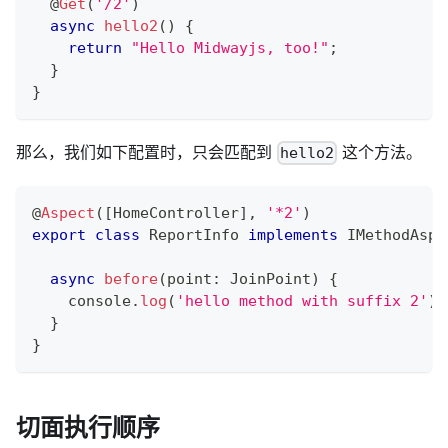
@
Get
(
'/2'
)
async
hello2
(
)
{
return
"Hello Midwayjs, too!"
;
}
}
那么，我们如下配置时，只会匹配到
这个方法。
hello2
@
Aspect
(
[
HomeController
]
,
'*2'
)
export
class
ReportInfo
implements
IMethodAspe
async
before
(
point
:
 JoinPoint
)
{
console
.
log
(
'hello method with suffix 2'
)
;
}
}
切面执行顺序