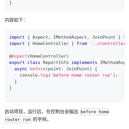
}
内容如下：
import
{
 Aspect
,
 IMethodAspect
,
 JoinPoint 
}
fr
import
{
 HomeController 
}
from
'../controller/
@
Aspect
(
HomeController
)
export
class
ReportInfo
implements
IMethodAspe
async
before
(
point
:
 JoinPoint
)
{
console
.
log
(
'before home router run'
)
;
}
}
启动项目，运行后，在控制台会输出
before home
的字样。
router run