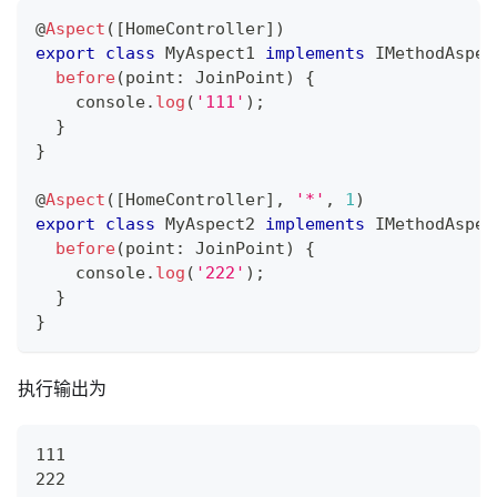
@
Aspect
(
[
HomeController
]
)
export
class
MyAspect1
implements
IMethodAspec
before
(
point
:
 JoinPoint
)
{
console
.
log
(
'111'
)
;
}
}
@
Aspect
(
[
HomeController
]
,
'*'
,
1
)
export
class
MyAspect2
implements
IMethodAspec
before
(
point
:
 JoinPoint
)
{
console
.
log
(
'222'
)
;
}
}
执行输出为
111
222