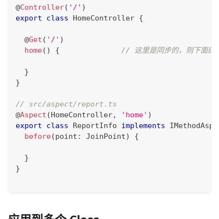
@
Controller
(
'/'
)
export
class
HomeController
{
@
Get
(
'/'
)
home
(
)
{
// 这里是同步的，则下面的 
}
}
// src/aspect/report.ts
@
Aspect
(
HomeController
,
'home'
)
export
class
ReportInfo
implements
IMethodAspe
before
(
point
:
 JoinPoint
)
{
}
}