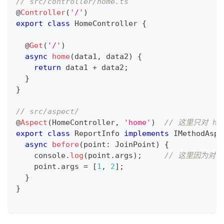
// src/controller/home.ts
@
Controller
(
'/'
)
export
class
HomeController
{
@
Get
(
'/'
)
async
home
(
data1
,
 data2
)
{
return
 data1 
+
 data2
;
}
}
// src/aspect/
@
Aspect
(
HomeController
,
'home'
)
// 这里只对 h
export
class
ReportInfo
implements
IMethodAspe
async
before
(
point
:
 JoinPoint
)
{
console
.
log
(
point
.
args
)
;
// 这里因为对 C
    point
.
args 
=
[
1
,
2
]
;
}
}