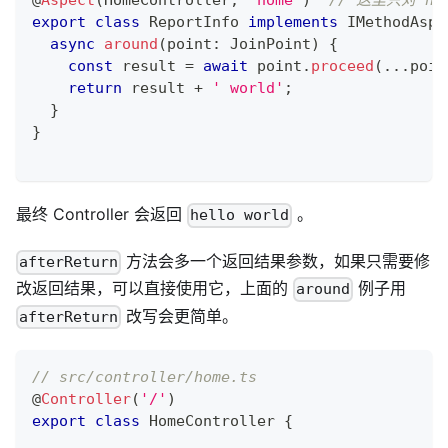
@
Aspect
(
HomeController
,
'home'
)
// 这里只对 h
export
class
ReportInfo
implements
IMethodAspe
async
around
(
point
:
 JoinPoint
)
{
const
 result 
=
await
 point
.
proceed
(
...
poin
return
 result 
+
' world'
;
}
}
最终 Controller 会返回
。
hello world
方法会多一个返回结果参数，如果只需要修
afterReturn
改返回结果，可以直接使用它，上面的
例子用
around
改写会更简单。
afterReturn
// src/controller/home.ts
@
Controller
(
'/'
)
export
class
HomeController
{