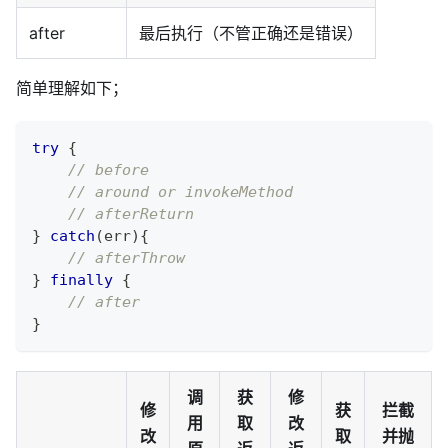
after
最后执行（不管正确还是错误）
简单理解如下；
try
{
// before
// around or invokeMethod
// afterReturn
}
catch
(
err
)
{
// afterThrow
}
finally
{
// after
}
调
获
修
修
获
拦截
用
取
改
改
取
并抛