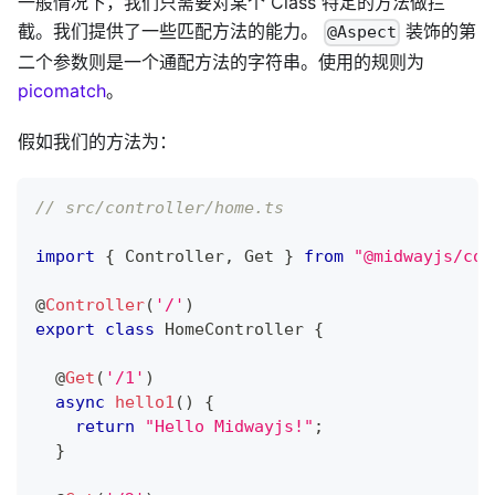
一般情况下，我们只需要对某个 Class 特定的方法做拦
截。我们提供了一些匹配方法的能力。
装饰的第
@Aspect
二个参数则是一个通配方法的字符串。使用的规则为
picomatch
。
假如我们的方法为：
// src/controller/home.ts
import
{
 Controller
,
 Get 
}
from
"@midwayjs/cor
@
Controller
(
'/'
)
export
class
HomeController
{
@
Get
(
'/1'
)
async
hello1
(
)
{
return
"Hello Midwayjs!"
;
}