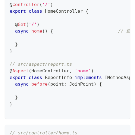
@
Controller
(
'/'
)
export
class
HomeController
{
@
Get
(
'/'
)
async
home
(
)
{
// 这
}
}
// src/aspect/report.ts
@
Aspect
(
HomeController
,
'home'
)
export
class
ReportInfo
implements
IMethodAspe
async
before
(
point
:
 JoinPoint
)
{
}
}
// src/controller/home.ts