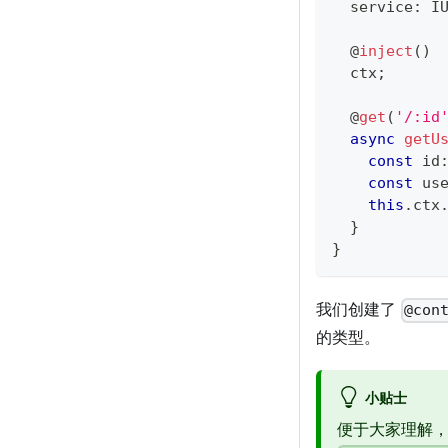
  service
:
 I
@
inject
(
)
  ctx
;
@
get
(
'/:id
async
getU
const
 id
const
 us
this
.
ctx
}
}
我们创建了
@con
的类型。
小贴士
便于大家理解