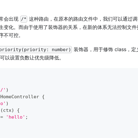
常会出现
这种路由，在原本的路由文件中，我们可以通过调
/*
生变化。而由于使用了装饰器的关系，在新的体系无法控制文件
序不可控。
装饰器，用于修饰 class，
priority(priority: number)
，可以设置负数让优先级降低。
)
'/'
)
HomeController
{
lo'
)
x
(
ctx
)
{
 
=
'hello'
;