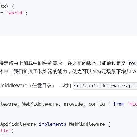
ctx
)
{
 
=
'world'
;
特定路由上加载中间件的需求，在之前的版本只能通过定义
rou
本中，我们扩展了装饰器的能力，使之可以在特定场景下增加 we
middleware（任意目录），比如
src/app/middleware/api
dleware
,
 WebMiddleware
,
 provide
,
 config 
}
from
'mi
ApiMiddleware
implements
WebMiddleware
{
ello'
)