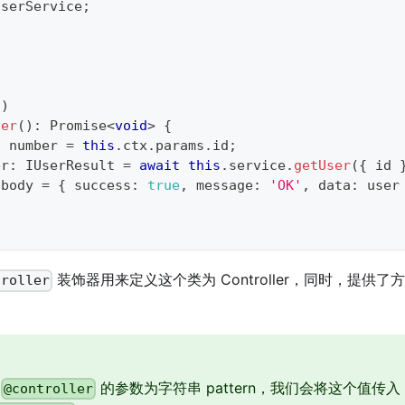
UserService
;
'
)
ser
(
)
:
Promise
<
void
>
{
:
number
=
this
.
ctx
.
params
.
id
;
er
:
 IUserResult 
=
await
this
.
service
.
getUser
(
{
 id 
.
body 
=
{
 success
:
true
,
 message
:
'OK'
,
 data
:
 user
装饰器用来定义这个类为 Controller，同时，提供
troller
，
的参数为字符串 pattern，我们会将这个值传入
@controller