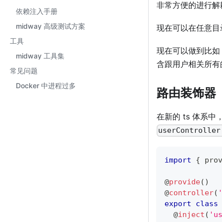
非常方便的进行解
依赖注入手册
midway 高级测试方案
现在可以在任意目录下
工具
现在可以做到比
midway 工具集
含跟用户相关所有的 co
常见问题
Docker 中进程过多
路由装饰器
在新的 ts 体系
userController
import
{
 pro
@
provide
(
)
@
controller
(
export
class
@
inject
(
'u