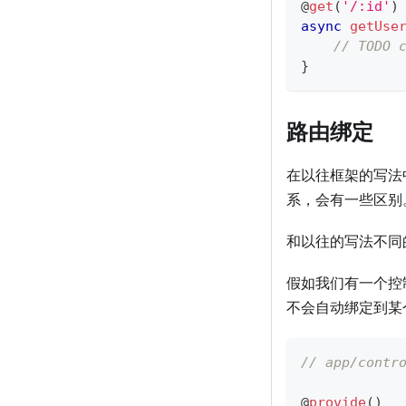
@
get
(
'/:id'
)
async
getUse
// TODO 
}
路由绑定
在以往框架的写法
系，会有一些区别
和以往的写法不同
假如我们有一个控
不会自动绑定到某
// app/contr
@
provide
(
)