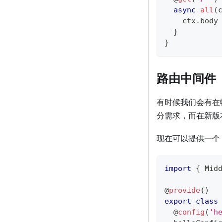
async
all
(
    ctx
.
body
}
}
路由中间件
有时候我们会有在
分需求，而在新版
现在可以提供一个 
import
{
 Mid
@
provide
(
)
export
class
@
config
(
'h