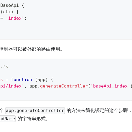
BaseApi
{
x
(
ctx
)
{
 
=
'index'
;
控制器可以被外部的路由使用。
r.ts
ts
=
function
(
app
)
{
api/index'
,
 app
.
generateController
(
'baseApi.index'
一个
的方法来简化绑定的这个步骤
app.generateController
的字符串形式。
odName