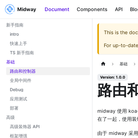
Midway
Midway
Document
Components
API
Blo
新手指南
This is the do
intro
快速上手
For up-to-dat
TS 新手指南
基础
基础
路由和控制器
Version: 1.0.0
全局中间件
路由
Debug
应用测试
部署
midway 使用 
高级
在了一起，使用装
高级装饰器 API
由于 midway
框架增强