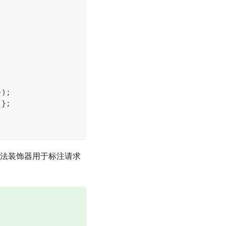
}
)
;
 
}
;
了方法装饰器用于标注请求