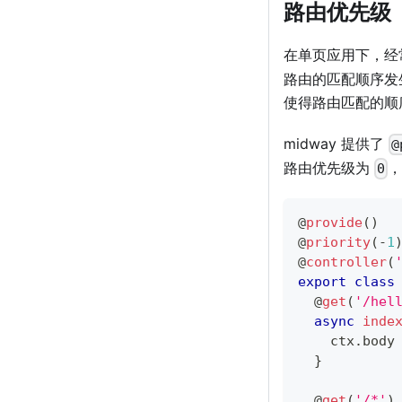
路由优先级
在单页应用下，经
路由的匹配顺序发
使得路由匹配的顺
midway 提供了
@
路由优先级为
0
@
provide
(
)
@
priority
(
-
1
@
controller
(
export
class
@
get
(
'/hel
async
inde
    ctx
.
body
}
@
get
(
'/*'
)