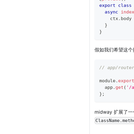
export
class
async
inde
    ctx
.
body
}
}
假如我们希望这个
// app/route
module
.
expor
  app
.
get
(
'/
}
;
midway 扩展了
ClassName.meth