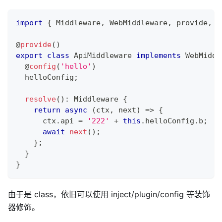
import
{
 Middleware
,
 WebMiddleware
,
 provide
,
 c
@
provide
(
)
export
class
ApiMiddleware
implements
WebMiddl
@
config
(
'hello'
)
  helloConfig
;
resolve
(
)
:
 Middleware 
{
return
async
(
ctx
,
 next
)
=>
{
      ctx
.
api 
=
'222'
+
this
.
helloConfig
.
b
;
await
next
(
)
;
}
;
}
}
由于是 class，依旧可以使用 inject/plugin/config 等装饰
器修饰。