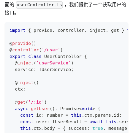
面的
，我们提供了一个获取用户的
userController.ts
接口。
import
{
 provide
,
 controller
,
 inject
,
 get 
}
fr
@
provide
(
)
@
controller
(
'/user'
)
export
class
UserController
{
@
inject
(
'userService'
)
  service
:
 IUserService
;
@
inject
(
)
  ctx
;
@
get
(
'/:id'
)
async
getUser
(
)
:
Promise
<
void
>
{
const
 id
:
number
=
this
.
ctx
.
params
.
id
;
const
 user
:
 IUserResult 
=
await
this
.
servi
this
.
ctx
.
body 
=
{
 success
:
true
,
 message
: