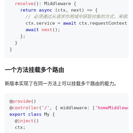
resolve
(
)
:
 Middleware 
{
return
async
(
ctx
,
 next
)
=>
{
// 必须通过从请求作用域中获取对象的方式，来绑定
      ctx
.
service 
=
await
 ctx
.
requestContext
.
g
await
next
(
)
;
}
;
}
}
一个方法挂载多个路由
新版本实现了在同一方法上可以挂载多个路由的能力。
@
provide
(
)
@
controller
(
'/'
,
{
 middleware
:
[
'homeMiddlewar
export
class
My
{
@
inject
(
)
  ctx
;