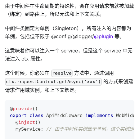
由于中间件在生命周期的特殊性，会在应用请求前就被加载
（绑定）到路由上，所以无法和上下文关联。
中间件类固定为单例（Singleton），所有注入的内容都为
单例，包括但不限于 @config/@logger/
@plugin
等。
这意味着你可以注入一个 service，但是这个 service 中无
法注入 ctx 属性。
这个时候，你必须在
方法中，通过调用
resolve
的方式来创建
ctx.requestContext.getAsync('xxx')
请求作用域实例，和上下文绑定。
@
provide
(
)
export
class
ApiMiddleware
implements
WebMiddl
@
inject
(
)
  myService
;
// 由于中间件实例属于单例，这个实例即使