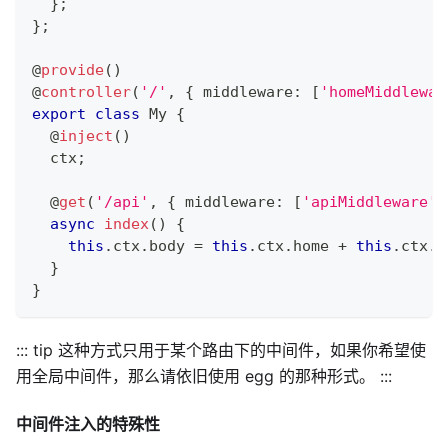
}
;
}
;
@
provide
(
)
@
controller
(
'/'
,
{
 middleware
:
[
'homeMiddlewar
export
class
My
{
@
inject
(
)
  ctx
;
@
get
(
'/api'
,
{
 middleware
:
[
'apiMiddleware'
,
async
index
(
)
{
this
.
ctx
.
body 
=
this
.
ctx
.
home 
+
this
.
ctx
.
a
}
}
::: tip 这种方式只用于某个路由下的中间件，如果你希望使
用全局中间件，那么请依旧使用 egg 的那种形式。 :::
中间件注入的特殊性