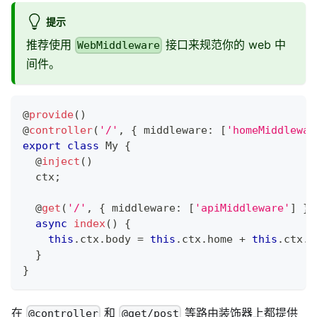
提示
推荐使用
接口来规范你的 web 中
WebMiddleware
间件。
@
provide
(
)
@
controller
(
'/'
,
{
 middleware
:
[
'homeMiddlewar
export
class
My
{
@
inject
(
)
  ctx
;
@
get
(
'/'
,
{
 middleware
:
[
'apiMiddleware'
]
}
)
async
index
(
)
{
this
.
ctx
.
body 
=
this
.
ctx
.
home 
+
this
.
ctx
.
a
}
}
在
和
等路由装饰器上都提供
@controller
@get/post