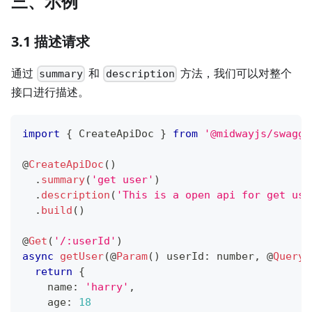
三、示例
3.1 描述请求
通过
和
方法，我们可以对整个
summary
description
接口进行描述。
import
{
 CreateApiDoc 
}
from
'@midwayjs/swagge
@
CreateApiDoc
(
)
.
summary
(
'get user'
)
.
description
(
'This is a open api for get use
.
build
(
)
@
Get
(
'/:userId'
)
async
getUser
(
@
Param
(
)
 userId
:
number
,
@
Query
(
return
{
    name
:
'harry'
,
    age
:
18