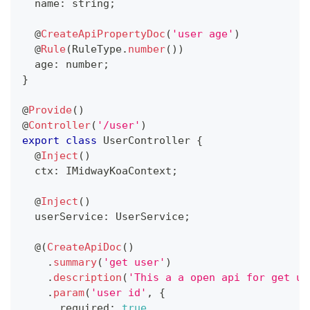
  name
:
string
;
@
CreateApiPropertyDoc
(
'user age'
)
@
Rule
(
RuleType
.
number
(
)
)
  age
:
number
;
}
@
Provide
(
)
@
Controller
(
'/user'
)
export
class
UserController
{
@
Inject
(
)
  ctx
:
 IMidwayKoaContext
;
@
Inject
(
)
  userService
:
 UserService
;
  @
(
CreateApiDoc
(
)
.
summary
(
'get user'
)
.
description
(
'This a a open api for get us
.
param
(
'user id'
,
{
      required
:
true
,