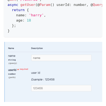
async
getUser
(
@
Param
(
)
 userId
:
number
,
@
Query
(
return
{
    name
:
'harry'
,
    age
:
18
}
;
}