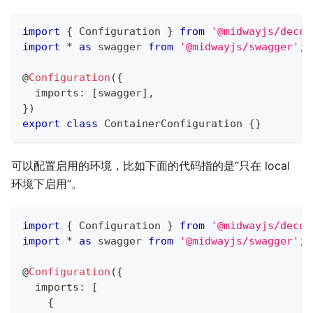
import
{
 Configuration 
}
from
'@midwayjs/decor
import
*
as
 swagger 
from
'@midwayjs/swagger'
;
@
Configuration
(
{
  imports
:
[
swagger
]
,
}
)
export
class
ContainerConfiguration
{
}
可以配置启用的环境，比如下面的代码指的是“只在 local
环境下启用”。
import
{
 Configuration 
}
from
'@midwayjs/decor
import
*
as
 swagger 
from
'@midwayjs/swagger'
;
@
Configuration
(
{
  imports
:
[
{