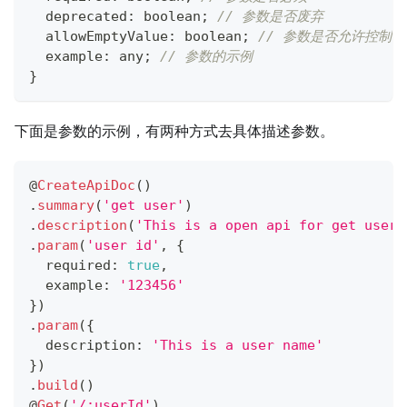
  deprecated
:
boolean
;
// 参数是否废弃
  allowEmptyValue
:
boolean
;
// 参数是否允许控制
  example
:
any
;
// 参数的示例
}
下面是参数的示例，有两种方式去具体描述参数。
@
CreateApiDoc
(
)
.
summary
(
'get user'
)
.
description
(
'This is a open api for get user'
.
param
(
'user id'
,
{
  required
:
true
,
  example
:
'123456'
}
)
.
param
(
{
  description
:
'This is a user name'
}
)
.
build
(
)
@
Get
(
'/:userId'
)