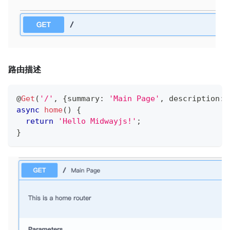
路由描述
@
Get
(
'/'
,
{
summary
:
'Main Page'
,
 description
:
async
home
(
)
{
return
'Hello Midwayjs!'
;
}