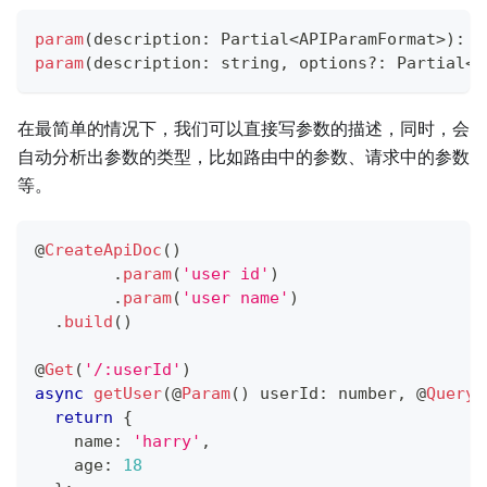
param
(
description
:
 Partial
<
APIParamFormat
>
)
:
 S
param
(
description
:
string
,
 options
?
:
 Partial
<
A
在最简单的情况下，我们可以直接写参数的描述，同时，会
自动分析出参数的类型，比如路由中的参数、请求中的参数
等。
@
CreateApiDoc
(
)
.
param
(
'user id'
)
.
param
(
'user name'
)
.
build
(
)
@
Get
(
'/:userId'
)
async
getUser
(
@
Param
(
)
 userId
:
number
,
@
Query
(
return
{
    name
:
'harry'
,
    age
:
18