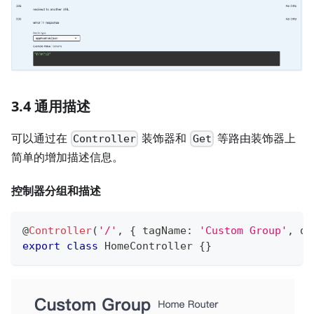
3.4 通用描述
可以通过在
装饰器和
等路由装饰器上
Controller
Get
简单的增加描述信息。
控制器分组和描述
@
Controller
(
'/'
,
{
 tagName
:
'Custom Group'
,
 de
export
class
HomeController
{
}