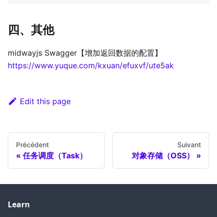
四、其他
midwayjs Swagger【增加返回数据的配置】
https://www.yuque.com/kxuan/efuxvf/ute5ak
Edit this page
Précédent
Suivant
任务调度（Task）
对象存储（OSS）
Learn