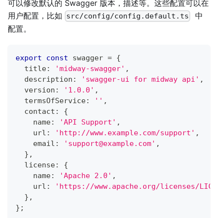
可以修改默认的 Swagger 版本，描述等。这些配置可以在
用户配置，比如
中
src/config/config.default.ts
配置。
export
const
 swagger 
=
{
  title
:
'midway-swagger'
,
  description
:
'swagger-ui for midway api'
,
  version
:
'1.0.0'
,
  termsOfService
:
''
,
  contact
:
{
    name
:
'API Support'
,
    url
:
'http://www.example.com/support'
,
    email
:
'
support@example.com
'
,
}
,
  license
:
{
    name
:
'Apache 2.0'
,
    url
:
'https://www.apache.org/licenses/LICE
}
,
}
;