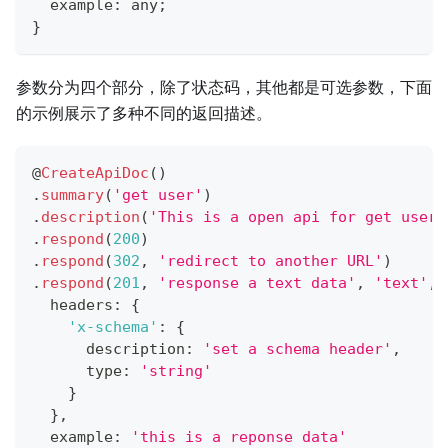
  example
:
any
;
}
参数分为四个部分，除了状态码，其他都是可选参数，下面
的示例展示了多种不同的返回描述。
@
CreateApiDoc
(
)
.
summary
(
'get user'
)
.
description
(
'This is a open api for get user'
.
respond
(
200
)
.
respond
(
302
,
'redirect to another URL'
)
.
respond
(
201
,
'response a text data'
,
'text'
,
  headers
:
{
'x-schema'
:
{
      description
:
'set a schema header'
,
      type
:
'string'
}
}
,
  example
:
'this is a reponse data'