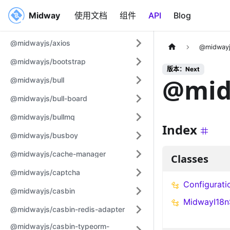
Midway
Midway
使用文档
组件
API
Blog
@midwayjs/axios
@midwayj
@midwayjs/bootstrap
版本：Next
@mid
@midwayjs/bull
@midwayjs/bull-board
@midwayjs/bullmq
Index
@midwayjs/busboy
@midwayjs/cache-manager
Classes
@midwayjs/captcha
Configurati
@midwayjs/casbin
MidwayI18n
@midwayjs/casbin-redis-adapter
@midwayjs/casbin-typeorm-