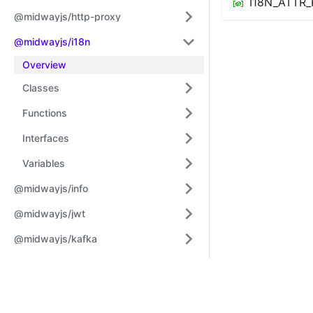
I18N_ATTR_
@midwayjs/http-proxy
@midwayjs/i18n
Overview
Classes
Functions
Interfaces
Variables
@midwayjs/info
@midwayjs/jwt
@midwayjs/kafka
@midwayjs/koa
Learn
Comm
@midwayjs/leoric