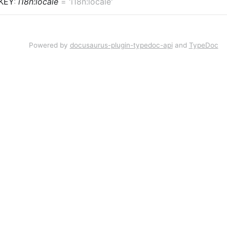
KEY
:
i18n:locale
=
'i18n:locale'
Powered by
docusaurus-plugin-typedoc-api
and
TypeDoc
unity
More