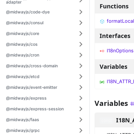
adapter
Functions
@midwayjs/code-dye
formatLoca
@midwayjs/consul
@midwayjs/core
Interfaces
@midwayjs/cos
I18nOptions
@midwayjs/cron
Variables
@midwayjs/cross-domain
@midwayjs/etcd
I18N_ATTR
@midwayjs/event-emitter
@midwayjs/express
Variables
@midwayjs/express-session
I18N_
@midwayjs/faas
const
@midwayjs/grpc