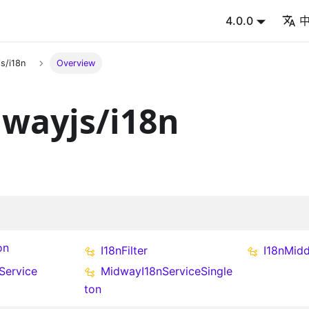
4.0.0
s/i18n
Overview
wayjs/i18n
on
I18nFilter
I18nMid
Service
MidwayI18nServiceSingle
ton