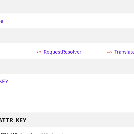
le
RequestResolver
Translat
_KEY
ATTR_KEY