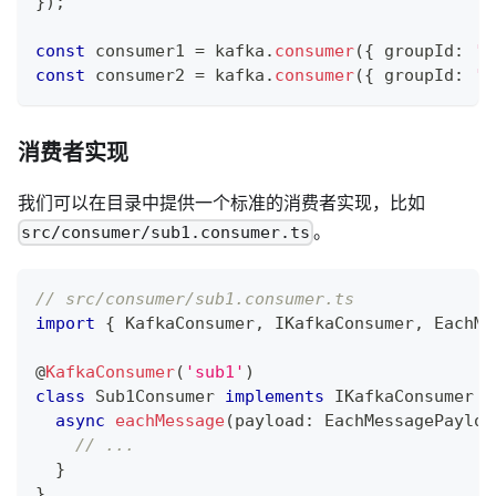
}
)
;
const
 consumer1 
=
 kafka
.
consumer
(
{
 groupId
:
'g
const
 consumer2 
=
 kafka
.
consumer
(
{
 groupId
:
'g
消费者实现
我们可以在目录中提供一个标准的消费者实现，比如
。
src/consumer/sub1.consumer.ts
// src/consumer/sub1.consumer.ts
import
{
 KafkaConsumer
,
 IKafkaConsumer
,
 EachMe
@
KafkaConsumer
(
'sub1'
)
class
Sub1Consumer
implements
IKafkaConsumer
{
async
eachMessage
(
payload
:
 EachMessagePayloa
// ...
}
}