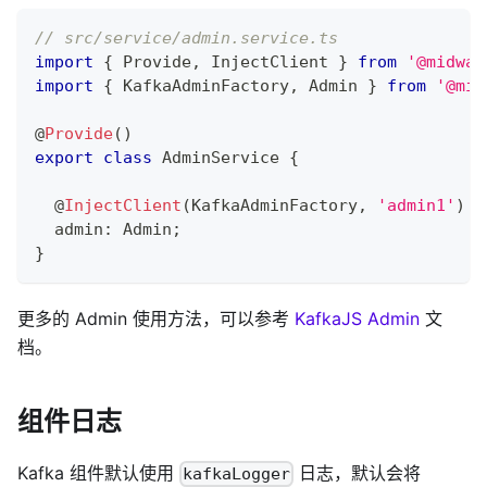
// src/service/admin.service.ts
import
{
 Provide
,
 InjectClient 
}
from
'@midway
import
{
 KafkaAdminFactory
,
 Admin 
}
from
'@mid
@
Provide
(
)
export
class
AdminService
{
@
InjectClient
(
KafkaAdminFactory
,
'admin1'
)
  admin
:
 Admin
;
}
更多的 Admin 使用方法，可以参考
KafkaJS Admin
文
档。
组件日志
Kafka 组件默认使用
日志，默认会将
kafkaLogger