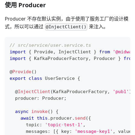
使用 Producer
Producer 不存在默认实例，由于使用了服务工厂的设计模
式，所以可以通过
来注入。
@InjectClient()
// src/service/user.service.ts
import
{
 Provide
,
 InjectClient 
}
from
'@midway
import
{
 KafkaProducerFactory
,
 Producer 
}
from
@
Provide
(
)
export
class
UserService
{
@
InjectClient
(
KafkaProducerFactory
,
'pub1'
)
  producer
:
 Producer
;
async
invoke
(
)
{
await
this
.
producer
.
send
(
{
      topic
:
'topic-test-1'
,
      messages
:
[
{
 key
:
'message-key1'
,
 value
: