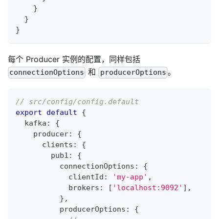
}
}
}
每个 Producer 实例的配置，同样包括
和
。
connectionOptions
producerOptions
// src/config/config.default
export
default
{
  kafka
:
{
    producer
:
{
      clients
:
{
        pub1
:
{
          connectionOptions
:
{
            clientId
:
'my-app'
,
            brokers
:
[
'localhost:9092'
]
,
}
,
          producerOptions
:
{