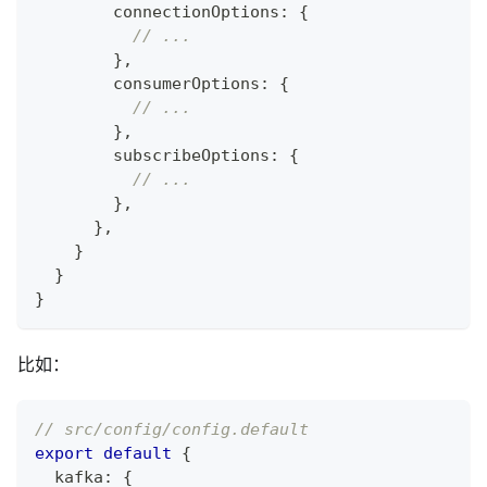
        connectionOptions
:
{
// ...
}
,
        consumerOptions
:
{
// ...
}
,
        subscribeOptions
:
{
// ...
}
,
}
,
}
}
}
比如：
// src/config/config.default
export
default
{
  kafka
:
{