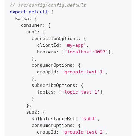
// src/config/config.default
export
default
{
  kafka
:
{
    consumer
:
{
      sub1
:
{
        connectionOptions
:
{
          clientId
:
'my-app'
,
          brokers
:
[
'localhost:9092'
]
,
}
,
        consumerOptions
:
{
          groupId
:
'groupId-test-1'
,
}
,
        subscribeOptions
:
{
          topics
:
[
'topic-test-1'
]
,
}
}
,
      sub2
:
{
        kafkaInstanceRef
:
'sub1'
,
        consumerOptions
:
{
          groupId
:
'groupId-test-2'
,