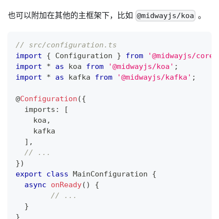
也可以附加在其他的主框架下，比如
。
@midwayjs/koa
// src/configuration.ts
import
{
 Configuration 
}
from
'@midwayjs/core'
import
*
as
 koa 
from
'@midwayjs/koa'
;
import
*
as
 kafka 
from
'@midwayjs/kafka'
;
@
Configuration
(
{
  imports
:
[
    koa
,
    kafka
]
,
// ...
}
)
export
class
MainConfiguration
{
async
onReady
(
)
{
// ...
}
}