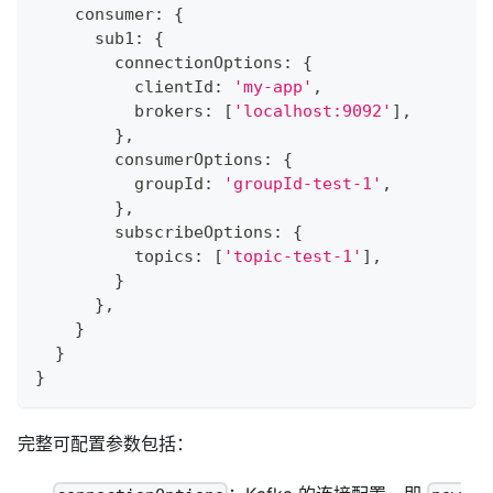
    consumer
:
{
      sub1
:
{
        connectionOptions
:
{
          clientId
:
'my-app'
,
          brokers
:
[
'localhost:9092'
]
,
}
,
        consumerOptions
:
{
          groupId
:
'groupId-test-1'
,
}
,
        subscribeOptions
:
{
          topics
:
[
'topic-test-1'
]
,
}
}
,
}
}
}
完整可配置参数包括：