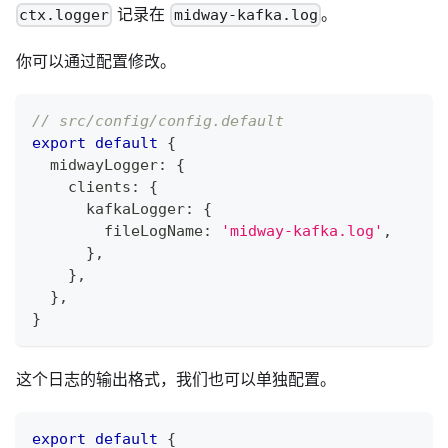
记录在
。
ctx.logger
midway-kafka.log
你可以通过配置修改。
// src/config/config.default
export
default
{
  midwayLogger
:
{
    clients
:
{
      kafkaLogger
:
{
        fileLogName
:
'midway-kafka.log'
,
}
,
}
,
}
,
}
这个日志的输出格式，我们也可以单独配置。
export
default
{