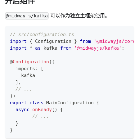
开启组件
可以作为独立主框架使用。
@midwayjs/kafka
// src/configuration.ts
import
{
 Configuration 
}
from
'@midwayjs/core'
import
*
as
 kafka 
from
'@midwayjs/kafka'
;
@
Configuration
(
{
  imports
:
[
    kafka
]
,
// ...
}
)
export
class
MainConfiguration
{
async
onReady
(
)
{
// ...
}
}