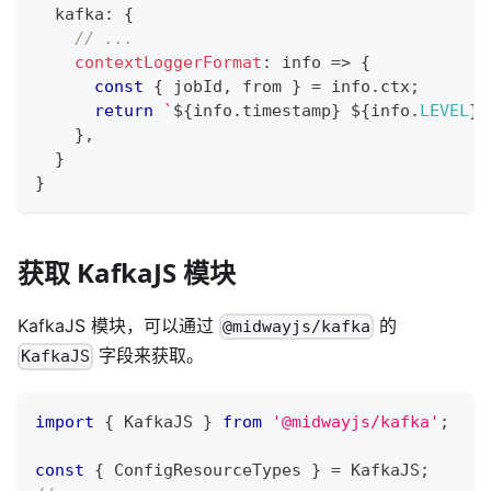
  kafka
:
{
// ...
contextLoggerFormat
:
 info 
=>
{
const
{
 jobId
,
 from 
}
=
 info
.
ctx
;
return
`
${
info
.
timestamp
}
${
info
.
LEVEL
}
}
,
}
}
获取 KafkaJS 模块
KafkaJS 模块，可以通过
的
@midwayjs/kafka
字段来获取。
KafkaJS
import
{
 KafkaJS 
}
from
'@midwayjs/kafka'
;
const
{
 ConfigResourceTypes 
}
=
 KafkaJS
;