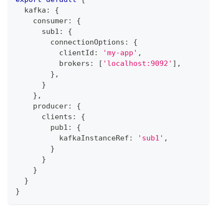
  kafka
:
{
    consumer
:
{
      sub1
:
{
        connectionOptions
:
{
          clientId
:
'my-app'
,
          brokers
:
[
'localhost:9092'
]
,
}
,
}
}
,
    producer
:
{
      clients
:
{
        pub1
:
{
          kafkaInstanceRef
:
'sub1'
,
}
}
}
}
}