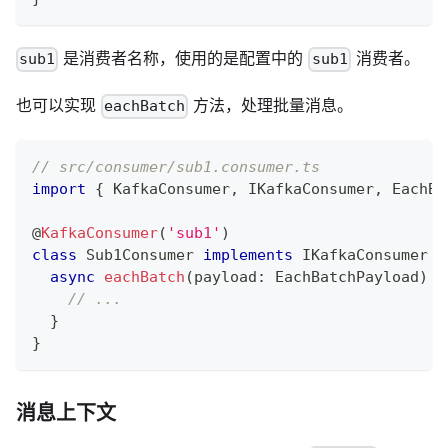
是消费者名称，使用的是配置中的
消费者。
sub1
sub1
也可以实现
方法，处理批量消息。
eachBatch
// src/consumer/sub1.consumer.ts
import
{
 KafkaConsumer
,
 IKafkaConsumer
,
 EachBa
@
KafkaConsumer
(
'sub1'
)
class
Sub1Consumer
implements
IKafkaConsumer
{
async
eachBatch
(
payload
:
 EachBatchPayload
)
{
// ...
}
}
消息上下文