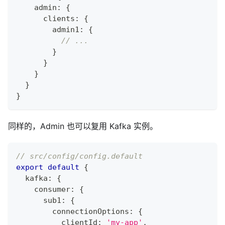
    admin
:
{
      clients
:
{
        admin1
:
{
// ...
}
}
}
}
}
同样的，Admin 也可以复用 Kafka 实例。
// src/config/config.default
export
default
{
  kafka
:
{
    consumer
:
{
      sub1
:
{
        connectionOptions
:
{
          clientId
:
'my-app'
,