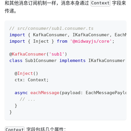
和其他消息订阅机制一样，消息本身通过
字段来
Context
传递。
// src/consumer/sub1.consumer.ts
import
{
 KafkaConsumer
,
 IKafkaConsumer
,
 EachMe
import
{
 Inject 
}
from
'@midwayjs/core'
;
@
KafkaConsumer
(
'sub1'
)
class
Sub1Consumer
implements
IKafkaConsumer
{
@
Inject
(
)
  ctx
:
 Context
;
async
eachMessage
(
payload
:
 EachMessagePayloa
// ...
}
}
字段包括几个属性：
Context