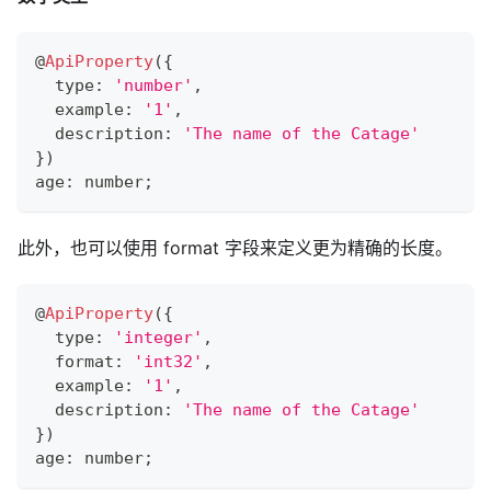
@
ApiProperty
(
{
  type
:
'number'
,
  example
:
'1'
,
  description
:
'The name of the Catage'
}
)
age
:
number
;
此外，也可以使用 format 字段来定义更为精确的长度。
@
ApiProperty
(
{
  type
:
'integer'
,
  format
:
'int32'
,
  example
:
'1'
,
  description
:
'The name of the Catage'
}
)
age
:
number
;