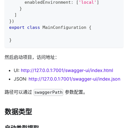
      enabledEnvironment
:
[
'local'
]
}
]
}
)
export
class
MainConfiguration
{
}
然后启动项目，访问地址：
UI:
http://127.0.0.1:7001/swagger-ui/index.html
JSON:
http://127.0.0.1:7001/swagger-ui/index.json
路径可以通过
参数配置。
swaggerPath
数据类型