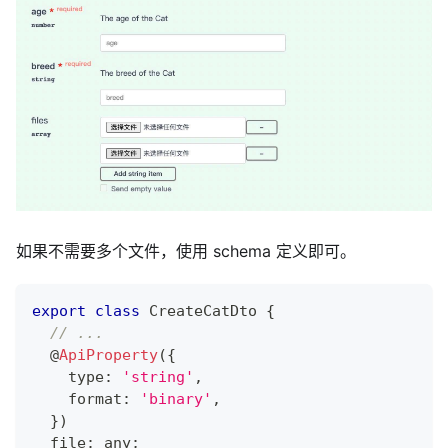
如果不需要多个文件，使用 schema 定义即可。
export
class
CreateCatDto
{
// ...
@
ApiProperty
(
{
    type
:
'string'
,
    format
:
'binary'
,
}
)
  file
:
any
;