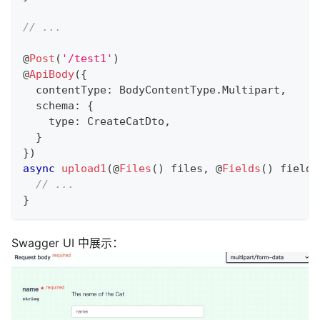
// ...
@
Post
(
'/test1'
)
@
ApiBody
(
{
  contentType
:
 BodyContentType
.
Multipart
,
  schema
:
{
    type
:
 CreateCatDto
,
}
}
)
async
upload1
(
@
Files
(
)
 files
,
@
Fields
(
)
 fields
// ...
}
Swagger UI 中展示：