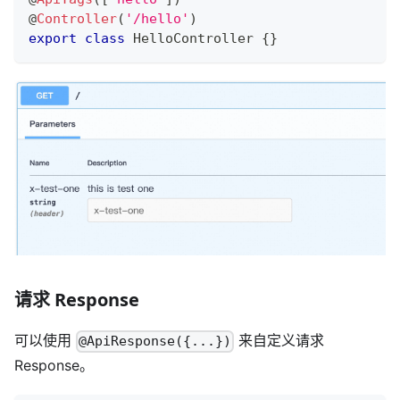
@
Controller
(
'/hello'
)
export
class
HelloController
{
}
请求 Response
可以使用
来自定义请求
@ApiResponse({...})
Response。