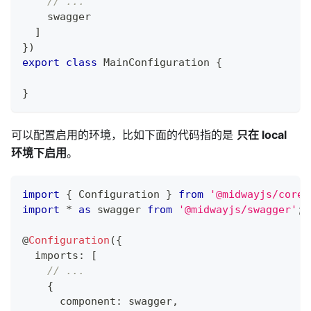
// ...
    swagger
]
}
)
export
class
MainConfiguration
{
}
可以配置启用的环境，比如下面的代码指的是
只在 local
环境下启用
。
import
{
 Configuration 
}
from
'@midwayjs/core'
import
*
as
 swagger 
from
'@midwayjs/swagger'
;
@
Configuration
(
{
  imports
:
[
// ...
{
      component
:
 swagger
,