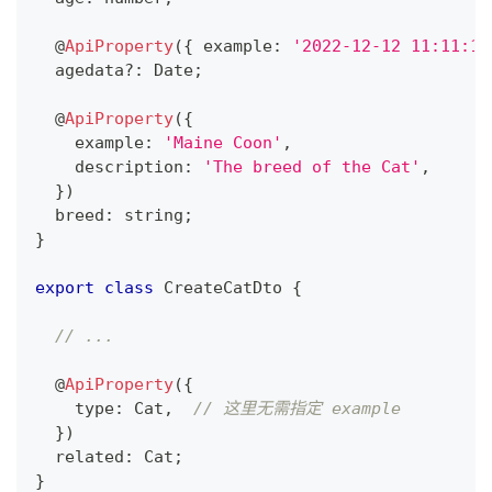
@
ApiProperty
(
{
 example
:
'2022-12-12 11:11:11
  agedata
?
:
 Date
;
@
ApiProperty
(
{
    example
:
'Maine Coon'
,
    description
:
'The breed of the Cat'
,
}
)
  breed
:
string
;
}
export
class
CreateCatDto
{
// ...
@
ApiProperty
(
{
    type
:
 Cat
,
// 这里无需指定 example
}
)
  related
:
 Cat
;
}