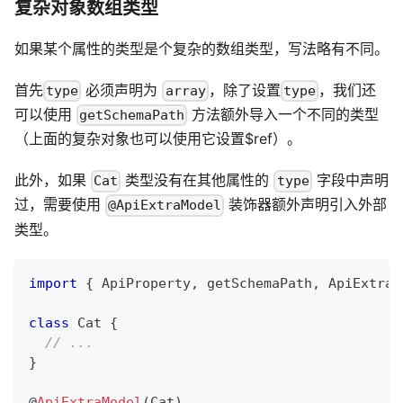
复杂对象数组类型
如果某个属性的类型是个复杂的数组类型，写法略有不同。
首先
必须声明为
，除了设置
，我们还
type
array
type
可以使用
方法额外导入一个不同的类型
getSchemaPath
（上面的复杂对象也可以使用它设置$ref）。
此外，如果
类型没有在其他属性的
字段中声明
Cat
type
过，需要使用
装饰器额外声明引入外部
@ApiExtraModel
类型。
import
{
 ApiProperty
,
 getSchemaPath
,
 ApiExtraM
class
Cat
{
// ...
}
@
ApiExtraModel
(
Cat
)