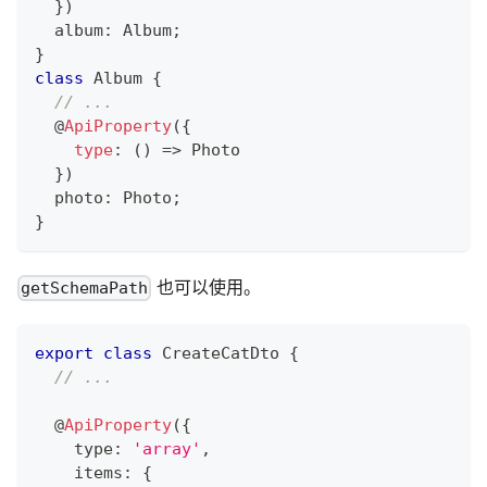
}
)
  album
:
 Album
;
}
class
Album
{
// ...
@
ApiProperty
(
{
type
:
(
)
=>
 Photo
}
)
  photo
:
 Photo
;
}
也可以使用。
getSchemaPath
export
class
CreateCatDto
{
// ...
@
ApiProperty
(
{
    type
:
'array'
,
    items
:
{