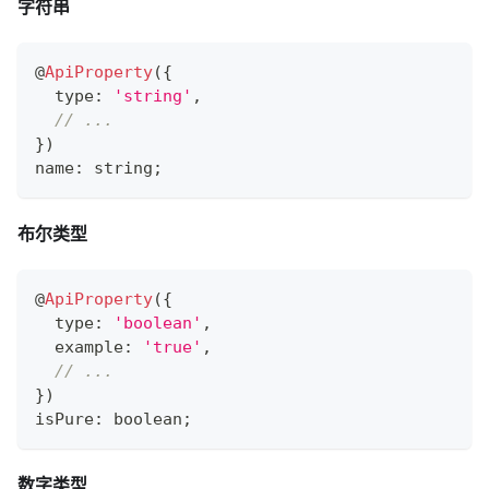
字符串
@
ApiProperty
(
{
  type
:
'string'
,
// ...
}
)
name
:
string
;
布尔类型
@
ApiProperty
(
{
  type
:
'boolean'
,
  example
:
'true'
,
// ...
}
)
isPure
:
boolean
;
数字类型