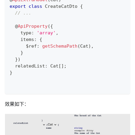
export
class
CreateCatDto
{
// ...
@
ApiProperty
(
{
    type
:
'array'
,
    items
:
{
      $ref
:
getSchemaPath
(
Cat
)
,
}
}
)
  relatedList
:
 Cat
[
]
;
}
效果如下：