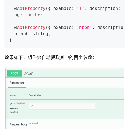
@
ApiProperty
(
{
 example
:
'1'
,
 description
:
'T
  age
:
number
;
@
ApiProperty
(
{
 example
:
'bbbb'
,
 description
:
  breed
:
string
;
}
效果如下，组件会自动提取其中的两个参数：