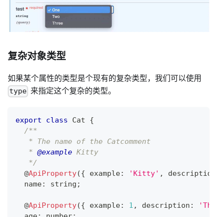
复杂对象类型
如果某个属性的类型是个现有的复杂类型，我们可以使用
来指定这个复杂的类型。
type
export
class
Cat
{
/**
   * The name of the Catcomment
   * 
@example
 Kitty
   */
@
ApiProperty
(
{
 example
:
'Kitty'
,
 description
  name
:
string
;
@
ApiProperty
(
{
 example
:
1
,
 description
:
'The
  age
:
number
;