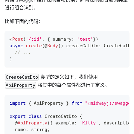
进行组合识别。
比如下面的代码：
@
Post
(
'/:id'
,
{
 summary
:
'test'
}
)
async
create
(
@
Body
(
)
 createCatDto
:
 CreateCatDt
// ...
}
类型的定义如下，我们使用
CreateCatDto
将其中的每个属性都进行了定义。
ApiProperty
import
{
 ApiProperty 
}
from
"@midwayjs/swagger
export
class
CreateCatDto
{
@
ApiProperty
(
{
 example
:
'Kitty'
,
 description
  name
:
string
;