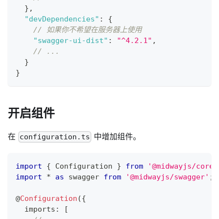
}
,
"devDependencies"
:
{
// 如果你不希望在服务器上使用
"swagger-ui-dist"
:
"^4.2.1"
,
// ...
}
}
开启组件
在
中增加组件。
configuration.ts
import
{
 Configuration 
}
from
'@midwayjs/core'
import
*
as
 swagger 
from
'@midwayjs/swagger'
;
@
Configuration
(
{
  imports
:
[