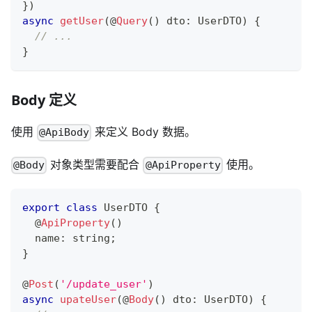
}
)
async
getUser
(
@
Query
(
)
 dto
:
 UserDTO
)
{
// ...
}
Body 定义
使用
来定义 Body 数据。
@ApiBody
对象类型需要配合
使用。
@Body
@ApiProperty
export
class
UserDTO
{
@
ApiProperty
(
)
  name
:
string
;
}
@
Post
(
'/update_user'
)
async
upateUser
(
@
Body
(
)
 dto
:
 UserDTO
)
{