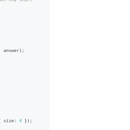
,
 answer
)
;
{
 size
:
4
}
)
;