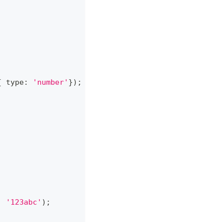
{
 type
:
'number'
}
)
;
;
,
'123abc'
)
;