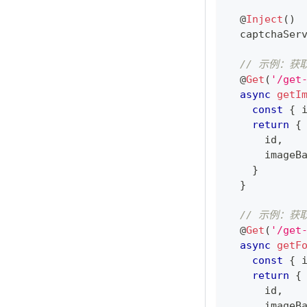
@
Inject
(
)
  captchaSer
// 示例：获
@
Get
(
'/get
async
getI
const
{
 
return
{
      id
,
      imageB
}
}
// 示例：获
@
Get
(
'/get
async
getF
const
{
 
return
{
      id
,
      imageB