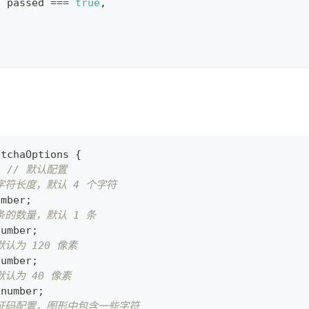
:
 passed 
===
true
,
ptchaOptions
{
{
// 默认配置
字符长度，默认 4 个字符
umber
;
条的数量，默认 1 条
number
;
默认为 120 像素
number
;
默认为 40 像素
number
;
验证码配置，图形中包含一些字符