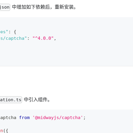
中增加如下依赖后，重新安装。
json
ies"
:
{
js/captcha"
:
"^4.0.0"
,
中引入组件。
ration.ts
captcha 
from
'@midwayjs/captcha'
;
on
(
{