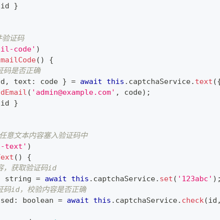
 id 
}
件验证码
ail-code'
)
EmailCode
(
)
{
验证码是否正确
id
,
 text
:
 code 
}
=
await
this
.
captchaService
.
text
(
ndEmail
(
'
admin@example.com
'
,
 code
)
;
 id 
}
将任意文本内容塞入验证码中
t-text'
)
Text
(
)
{
容，获取验证码id
:
string
=
await
this
.
captchaService
.
set
(
'123abc'
)
验证码id，校验内容是否正确
ssed
:
boolean
=
await
this
.
captchaService
.
check
(
id