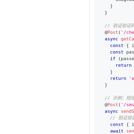
}
}
// 验证验证
@
Post
(
'/ch
async
getC
const
{
 
const
 pa
if
(
pass
return
}
return
'
}
// 示例：短
@
Post
(
'/sm
async
send
// 验证
const
{
 
await
se