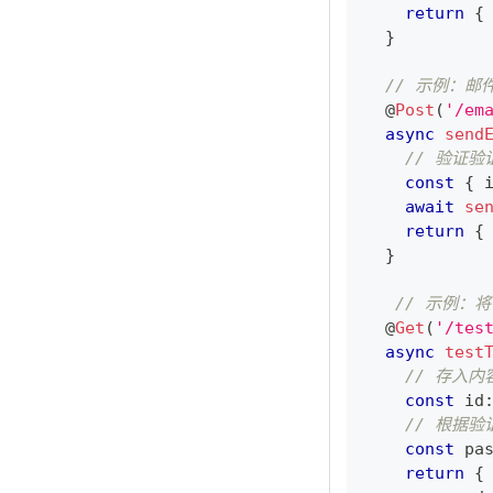
return
{
}
// 示例：邮
@
Post
(
'/em
async
send
// 验证
const
{
 
await
se
return
{
}
// 示例：
@
Get
(
'/tes
async
test
// 存入内
const
 id
// 根据
const
 pa
return
{