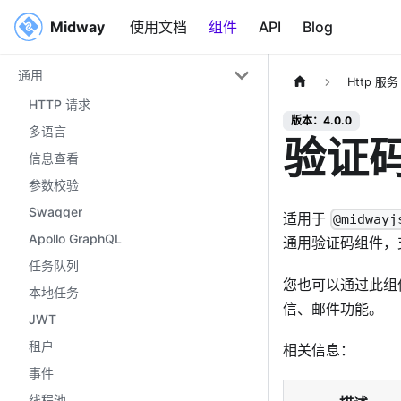
Midway
Midway
使用文档
组件
API
Blog
通用
Http 服务
HTTP 请求
版本：4.0.0
多语言
验证
信息查看
参数校验
Swagger
适用于
@midwayj
Apollo GraphQL
通用验证码组件，
任务队列
您也可以通过此组
本地任务
信、邮件功能。
JWT
租户
相关信息：
事件
线程池