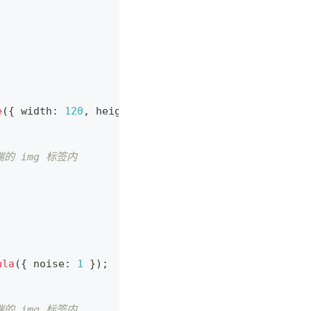
e
(
{
 width
:
120
,
 height
:
40
}
)
;
端的 img 标签内
ula
(
{
 noise
:
1
}
)
;
端的 img 标签内