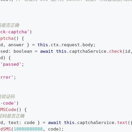
码是否正确
eck-captcha'
)
aptcha
(
)
{
id
,
 answer 
}
=
this
.
ctx
.
request
.
body
;
ssed
:
boolean
=
await
this
.
captchaService
.
check
(
id
ed
)
{
'passed'
;
error'
;
信验证码
s-code'
)
SMSCode
(
)
{
验证码是否正确
id
,
 text
:
 code 
}
=
await
this
.
captchaService
.
text
(
ndSMS
(
18888888888
,
 code
)
;