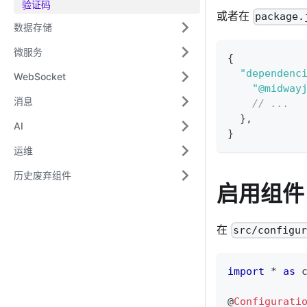
验证码
或者在
package.
数据存储
微服务
{
"dependenc
WebSocket
"@midway
消息
// ...
}
,
AI
}
运维
历史废弃组件
启用组件
在
src/configu
import
*
as
 
@
Configurati