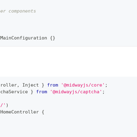
her components
MainConfiguration
{
}
troller
,
 Inject 
}
from
'@midwayjs/core'
;
tchaService 
}
from
'@midwayjs/captcha'
;
'/'
)
HomeController
{