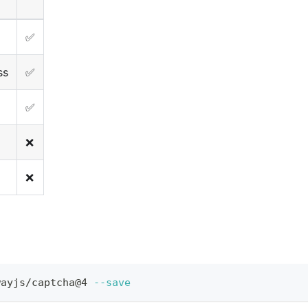
✅
ss
✅
✅
❌
❌
wayjs/captcha@4 
--save