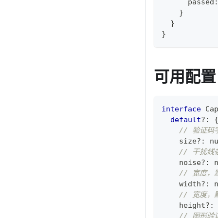
      passed
}
}
}
可用配置
interface
Ca
default
?
:
// 验证码
    size
?
:
n
// 干扰线
    noise
?
:
// 宽度，
    width
?
:
// 宽度，
    height
?
:
// 图形