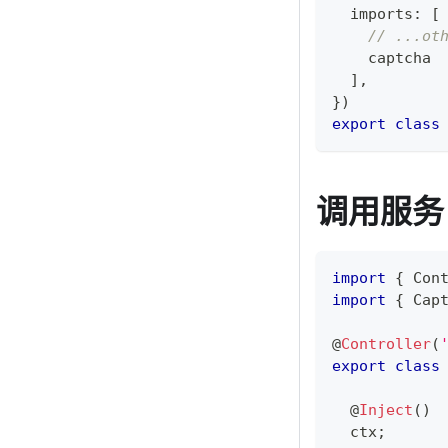
  imports
:
[
// ...ot
    captcha
]
,
}
)
export
class
调用服务
import
{
 Con
import
{
 Cap
@
Controller
(
export
class
@
Inject
(
)
  ctx
;