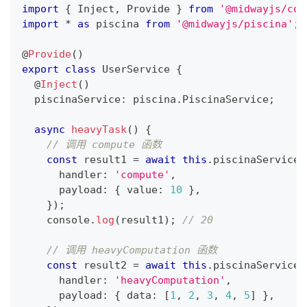
import
{
 Inject
,
 Provide 
}
from
'@midwayjs/cor
import
*
as
 piscina 
from
'@midwayjs/piscina'
;
@
Provide
(
)
export
class
UserService
{
@
Inject
(
)
  piscinaService
:
 piscina
.
PiscinaService
;
async
heavyTask
(
)
{
// 调用 compute 函数
const
 result1 
=
await
this
.
piscinaService
.
      handler
:
'compute'
,
      payload
:
{
 value
:
10
}
,
}
)
;
console
.
log
(
result1
)
;
// 20
// 调用 heavyComputation 函数
const
 result2 
=
await
this
.
piscinaService
.
      handler
:
'heavyComputation'
,
      payload
:
{
 data
:
[
1
,
2
,
3
,
4
,
5
]
}
,