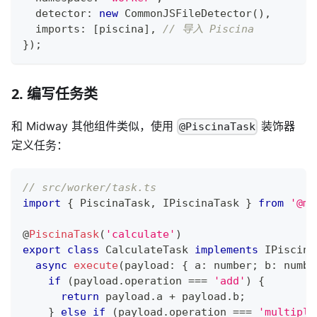
  detector
:
new
CommonJSFileDetector
(
)
,
  imports
:
[
piscina
]
,
// 导入 Piscina
}
)
;
2. 编写任务类
和 Midway 其他组件类似，使用
装饰器
@PiscinaTask
定义任务：
// src/worker/task.ts
import
{
 PiscinaTask
,
 IPiscinaTask 
}
from
'@mi
@
PiscinaTask
(
'calculate'
)
export
class
CalculateTask
implements
IPiscina
async
execute
(
payload
:
{
 a
:
number
;
 b
:
numbe
if
(
payload
.
operation 
===
'add'
)
{
return
 payload
.
a 
+
 payload
.
b
;
}
else
if
(
payload
.
operation 
===
'multiply