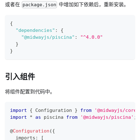
或者在
中增加如下依赖后，重新安装。
package.json
{
"dependencies"
:
{
"@midwayjs/piscina"
:
"^4.0.0"
}
}
引入组件
将组件配置到代码中。
import
{
 Configuration 
}
from
'@midwayjs/core'
import
*
as
 piscina 
from
'@midwayjs/piscina'
;
@
Configuration
(
{
  imports
:
[