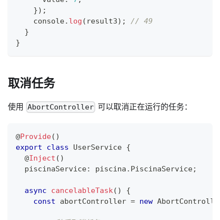
}
)
;
console
.
log
(
result3
)
;
// 49
}
}
取消任务
使用
可以取消正在运行的任务：
AbortController
@
Provide
(
)
export
class
UserService
{
@
Inject
(
)
  piscinaService
:
 piscina
.
PiscinaService
;
async
cancelableTask
(
)
{
const
 abortController 
=
new
AbortControlle