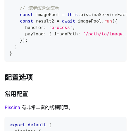
// 使用图像处理池
const
 imagePool 
=
this
.
piscinaServiceFacto
const
 result2 
=
await
 imagePool
.
run
(
{
      handler
:
'process'
,
      payload
:
{
 imagePath
:
'/path/to/image.jp
}
)
;
}
}
配置选项
常用配置
Piscina
有非常丰富的线程配置。
export
default
{