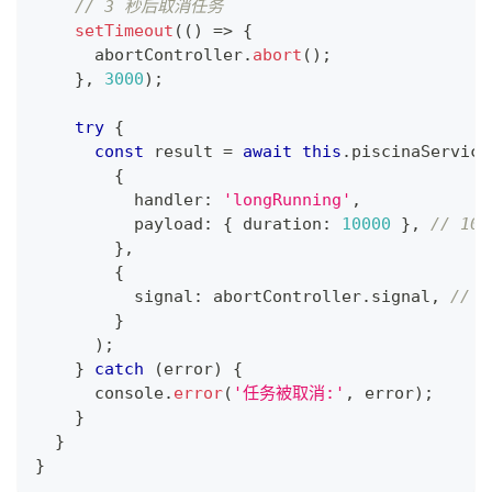
// 3 秒后取消任务
setTimeout
(
(
)
=>
{
      abortController
.
abort
(
)
;
}
,
3000
)
;
try
{
const
 result 
=
await
this
.
piscinaService
{
          handler
:
'longRunning'
,
          payload
:
{
 duration
:
10000
}
,
// 1
}
,
{
          signal
:
 abortController
.
signal
,
// 
}
)
;
}
catch
(
error
)
{
console
.
error
(
'任务被取消:'
,
 error
)
;
}
}
}