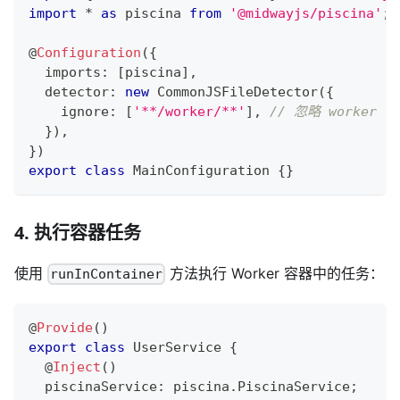
import
*
as
 piscina 
from
'@midwayjs/piscina'
;
@
Configuration
(
{
  imports
:
[
piscina
]
,
  detector
:
new
CommonJSFileDetector
(
{
    ignore
:
[
'**/worker/**'
]
,
// 忽略 worker 
}
)
,
}
)
export
class
MainConfiguration
{
}
4. 执行容器任务
使用
方法执行 Worker 容器中的任务：
runInContainer
@
Provide
(
)
export
class
UserService
{
@
Inject
(
)
  piscinaService
:
 piscina
.
PiscinaService
;