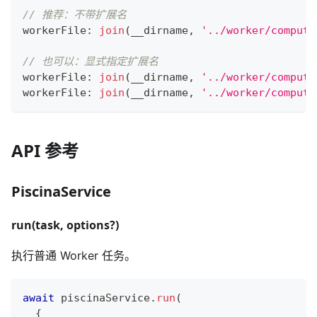
// 推荐：不带扩展名
workerFile
:
join
(
__dirname
,
'../worker/compute
// 也可以：显式指定扩展名
workerFile
:
join
(
__dirname
,
'../worker/compute
workerFile
:
join
(
__dirname
,
'../worker/compute
API 参考
PiscinaService
run(task, options?)
执行普通 Worker 任务。
await
 piscinaService
.
run
(
{