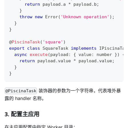
return
 payload
.
a 
*
 payload
.
b
;
}
throw
new
Error
(
'Unknown operation'
)
;
}
}
@
PiscinaTask
(
'square'
)
export
class
SquareTask
implements
IPiscinaTas
async
execute
(
payload
:
{
 value
:
number
}
)
{
return
 payload
.
value 
*
 payload
.
value
;
}
}
装饰器的参数为一个字符串，代表堆外暴
@PiscinaTask
露的 handler 名称。
3. 配置主应用
在主应用配置中指定 Worker 目录：