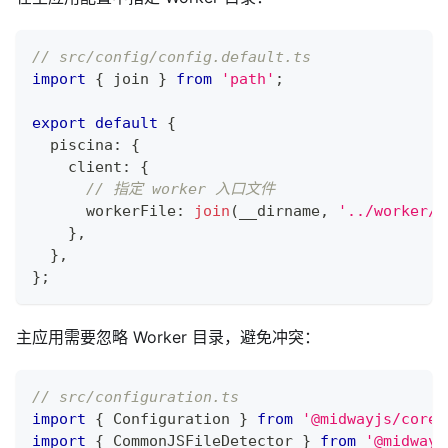
// src/config/config.default.ts
import
{
 join 
}
from
'path'
;
export
default
{
  piscina
:
{
    client
:
{
// 指定 worker 入口文件
      workerFile
:
join
(
__dirname
,
'../worker/i
}
,
}
,
}
;
主应用需要忽略 Worker 目录，避免冲突：
// src/configuration.ts
import
{
 Configuration 
}
from
'@midwayjs/core'
import
{
 CommonJSFileDetector 
}
from
'@midwayj