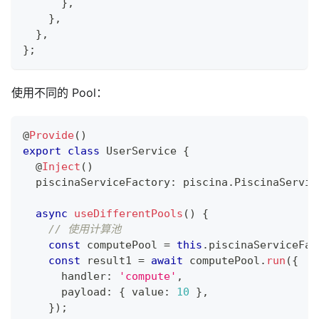
}
,
}
,
}
,
}
;
使用不同的 Pool：
@
Provide
(
)
export
class
UserService
{
@
Inject
(
)
  piscinaServiceFactory
:
 piscina
.
PiscinaServic
async
useDifferentPools
(
)
{
// 使用计算池
const
 computePool 
=
this
.
piscinaServiceFac
const
 result1 
=
await
 computePool
.
run
(
{
      handler
:
'compute'
,
      payload
:
{
 value
:
10
}
,
}
)
;