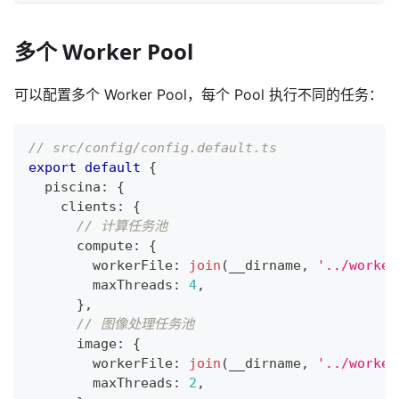
多个 Worker Pool
可以配置多个 Worker Pool，每个 Pool 执行不同的任务：
// src/config/config.default.ts
export
default
{
  piscina
:
{
    clients
:
{
// 计算任务池
      compute
:
{
        workerFile
:
join
(
__dirname
,
'../worker
        maxThreads
:
4
,
}
,
// 图像处理任务池
      image
:
{
        workerFile
:
join
(
__dirname
,
'../worker
        maxThreads
:
2
,