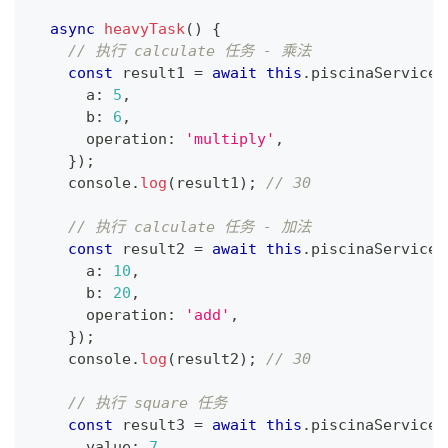
async
heavyTask
(
)
{
// 执行 calculate 任务 - 乘法
const
 result1 
=
await
this
.
piscinaService
.
      a
:
5
,
      b
:
6
,
      operation
:
'multiply'
,
}
)
;
console
.
log
(
result1
)
;
// 30
// 执行 calculate 任务 - 加法
const
 result2 
=
await
this
.
piscinaService
.
      a
:
10
,
      b
:
20
,
      operation
:
'add'
,
}
)
;
console
.
log
(
result2
)
;
// 30
// 执行 square 任务
const
 result3 
=
await
this
.
piscinaService
.
      value
:
7
,