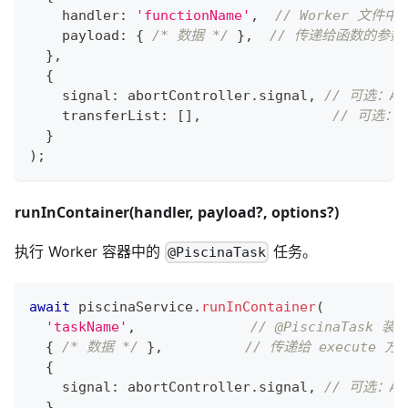
    handler
:
'functionName'
,
// Worker 文件
    payload
:
{
/* 数据 */
}
,
// 传递给函数的参数
}
,
{
    signal
:
 abortController
.
signal
,
// 可选：Abo
    transferList
:
[
]
,
// 可选：
}
)
;
runInContainer(handler, payload?, options?)
执行 Worker 容器中的
任务。
@PiscinaTask
await
 piscinaService
.
runInContainer
(
'taskName'
,
// @PiscinaTask 
{
/* 数据 */
}
,
// 传递给 execute 
{
    signal
:
 abortController
.
signal
,
// 可选：Abo
}