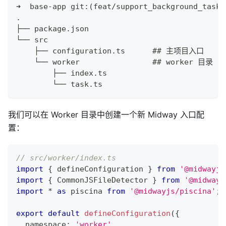
➜  base-app git:(feat/support_background_task)
.
├── package.json
└── src
    ├── configuration.ts      ## 主项目入口
    └── worker                ## worker 目录
        ├── index.ts
        └── task.ts
我们可以在 Worker 目录中创建一个新 Midway 入口配
置：
// src/worker/index.ts
import
{
 defineConfiguration 
}
from
'@midwayjs
import
{
 CommonJSFileDetector 
}
from
'@midwayj
import
*
as
 piscina 
from
'@midwayjs/piscina'
;
export
default
defineConfiguration
(
{
  namespace
:
'worker'
,