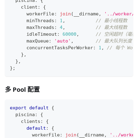
  piscina
:
{
    client
:
{
      workerFile
:
join
(
__dirname
,
'../worker/i
      minThreads
:
1
,
// 最小线程数
      maxThreads
:
4
,
// 最大线程数
      idleTimeout
:
60000
,
// 空闲超时（毫秒
      maxQueue
:
'auto'
,
// 最大队列长度
      concurrentTasksPerWorker
:
1
,
// 每个 Wo
}
,
}
,
}
;
多 Pool 配置
export
default
{
  piscina
:
{
    clients
:
{
default
:
{
        workerFile
:
join
(
__dirname
,
'../worker