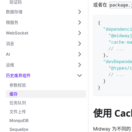
验证码
或者在
package.
数据存储
微服务
{
"dependenc
WebSocket
"@midway
"cache-m
消息
// ...
AI
}
,
"devDepend
运维
"@types/
// ...
历史废弃组件
}
参数校验
}
缓存
任务队列
使用 Cac
文件上传
MongoDB
Midway 为不
Sequelize