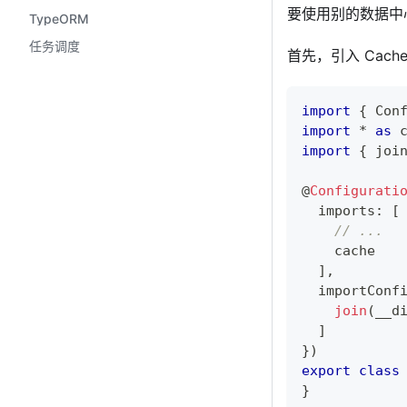
要使用别的数据中心
TypeORM
任务调度
首先，引入 Cach
import
{
 Con
import
*
as
 
import
{
 joi
@
Configurati
  imports
:
[
// ...
  
]
,
  importConf
join
(
__d
]
}
)
export
class
}