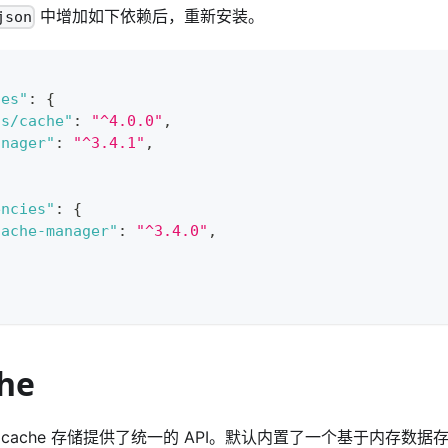
中增加如下依赖后，重新安装。
json
ies"
:
{
js/cache"
:
"^4.0.0"
,
anager"
:
"^3.4.1"
,
encies"
:
{
cache-manager"
:
"^3.4.0"
,
he
同的 cache 存储提供了统一的 API。默认内置了一个基于内存数