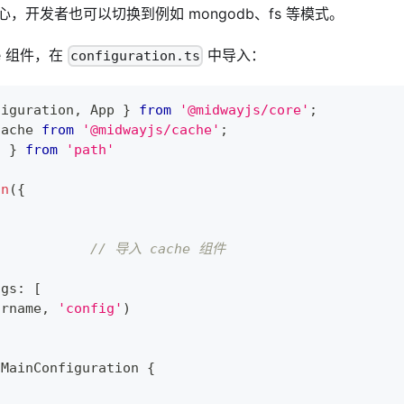
，开发者也可以切换到例如 mongodb、fs 等模式。
e 组件，在
中导入：
configuration.ts
figuration
,
 App 
}
from
'@midwayjs/core'
;
cache 
from
'@midwayjs/cache'
;
n 
}
from
'path'
on
(
{
  cache		
// 导入 cache 组件
igs
:
[
irname
,
'config'
)
MainConfiguration
{