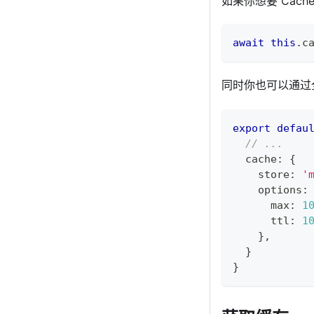
如果你想要 Cache
await
this
.
c
同时你也可以通过
export
defau
// ...
  cache
:
{
    store
:
'
    options
:
      max
:
1
      ttl
:
1
}
,
}
}