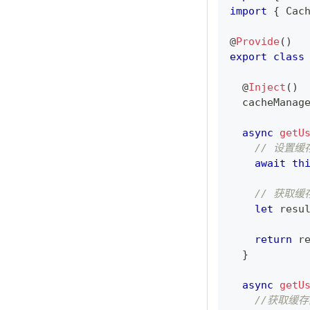
import
{
 Cac
@
Provide
(
)
export
class
@
Inject
(
)
  cacheManag
async
getU
// 设置缓
await
th
// 获取缓
let
 resu
return
 r
}
async
getU
//获取缓