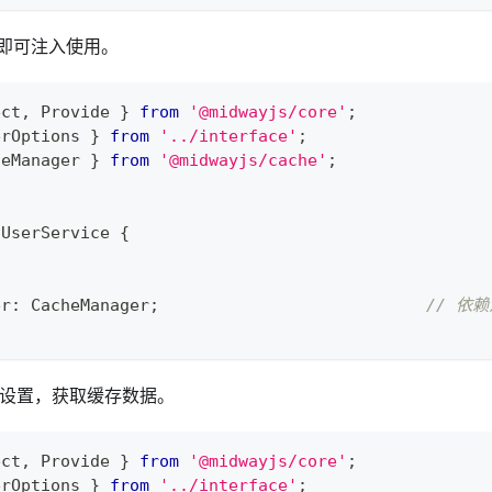
即可注入使用。
ect
,
 Provide 
}
from
'@midwayjs/core'
;
erOptions 
}
from
'../interface'
;
heManager 
}
from
'@midwayjs/cache'
;
UserService
{
er
:
 CacheManager
;
// 依赖
 来设置，获取缓存数据。
ect
,
 Provide 
}
from
'@midwayjs/core'
;
erOptions 
}
from
'../interface'
;