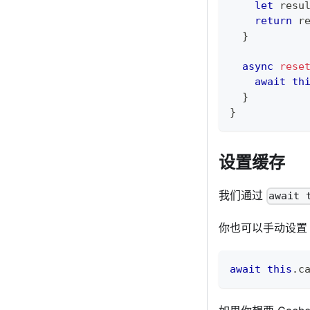
let
 resu
return
 r
}
async
rese
await
th
}
}
设置缓存
我们通过
await 
你也可以手动设置 
await
this
.
c