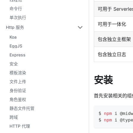
命令行
可用于 Serverle
单次执行
可用于一体化
Http 服务
Koa
包含独立主框架
EggJS
包含独立日志
Express
安全
模板渲染
安装
文件上传
身份验证
首先安装相关的组
角色鉴权
静态文件托管
$ 
npm
 i @mid
跨域
$ 
npm
 i @typ
HTTP 代理