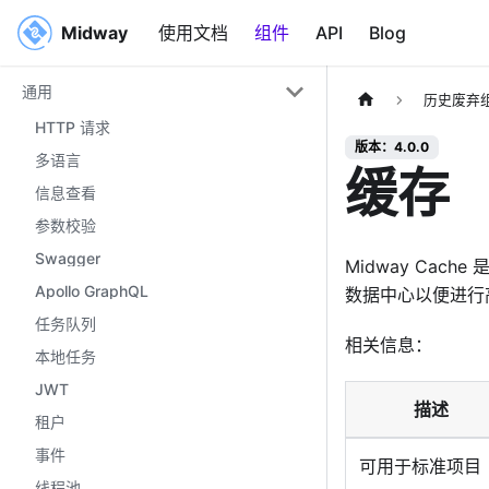
Midway
Midway
使用文档
组件
API
Blog
通用
历史废弃
HTTP 请求
版本：4.0.0
多语言
缓存
信息查看
参数校验
Swagger
Midway Ca
Apollo GraphQL
数据中心以便进行
任务队列
相关信息：
本地任务
JWT
描述
租户
事件
可用于标准项目
线程池