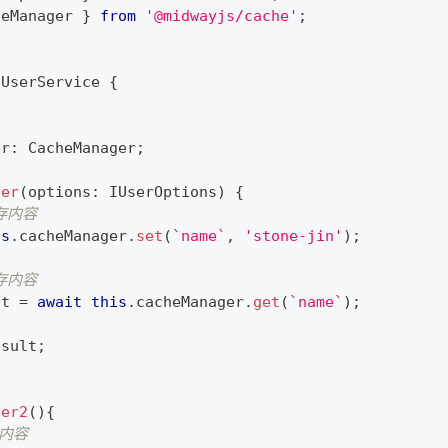
heManager 
}
from
'@midwayjs/cache'
;
UserService
{
er
:
 CacheManager
;
ser
(
options
:
 IUserOptions
)
{
存内容
is
.
cacheManager
.
set
(
`
name
`
,
'stone-jin'
)
;
存内容
lt 
=
await
this
.
cacheManager
.
get
(
`
name
`
)
;
esult
;
ser2
(
)
{
存内容