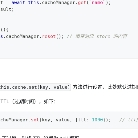
lt 
=
await
this
.
cacheManager
.
get
(
`
name
`
)
;
esult
;
t
(
)
{
is
.
cacheManager
.
reset
(
)
;
// 清空对应 store 的内容
方法进行设置，此处默认过期时
this.cache.set(key, value)
TTL（过期时间），如下：
acheManager
.
set
(
key
,
 value
,
{
ttl
:
1000
}
)
;
// tt