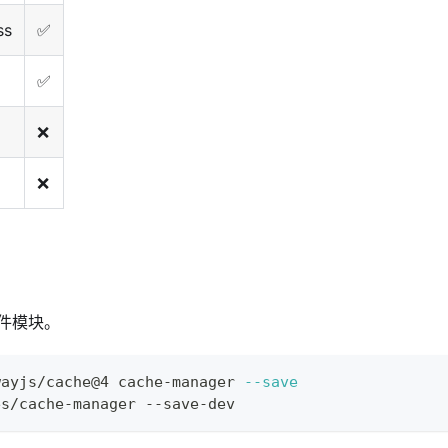
ss
✅
✅
❌
❌
件模块。
wayjs/cache@4 cache-manager 
--save
es/cache-manager --save-dev