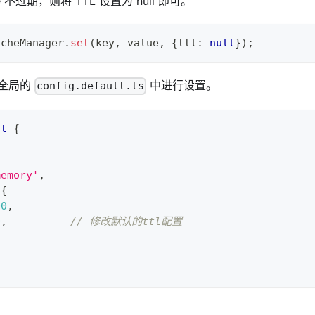
 不过期，则将 TTL 设置为 null 即可。
acheManager
.
set
(
key
,
 value
,
{
ttl
:
null
}
)
;
全局的
中进行设置。
config.default.ts
lt
{
memory'
,
{
00
,
0
,
// 修改默认的ttl配置