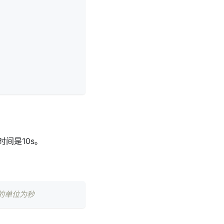
间是10s。
l的单位为秒