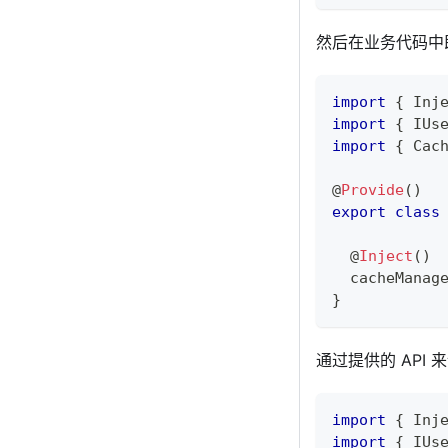
然后在业务代码中
import
{
 Inj
import
{
 IUs
import
{
 Cac
@
Provide
(
)
export
class
@
Inject
(
)
  cacheManag
}
通过提供的 API
import
{
 Inj
import
{
 IUs