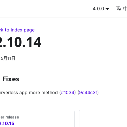
4.0.0
k to index page
2.10.14
年5月11日
 Fixes
erverless app more method (
#1034
) (
9c44c3f
)
er release
2.10.15