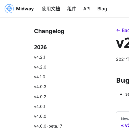
Midway
使用文档
组件
API
Blog
← Bac
Changelog
v
2026
v4.2.1
2021
v4.2.0
v4.1.0
Bug
v4.0.3
s
v4.0.2
v4.0.1
v4.0.0
New
v
v4.0.0-beta.17